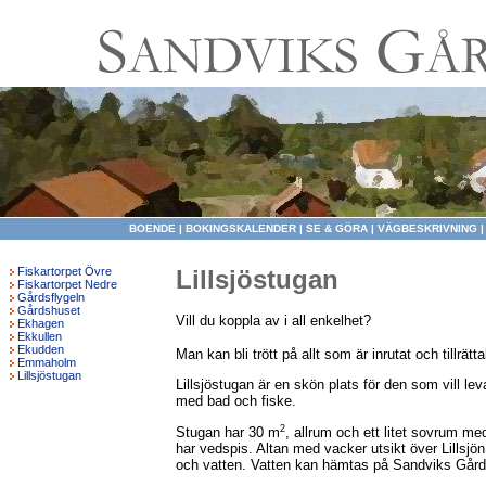
BOENDE
|
BOKINGSKALENDER
|
SE & GÖRA
|
VÄGBESKRIVNING
Fiskartorpet Övre
Lillsjöstugan
Fiskartorpet Nedre
Gårdsflygeln
Gårdshuset
Vill du koppla av i all enkelhet?
Ekhagen
Ekkullen
Ekudden
Man kan bli trött på allt som är inrutat och tillrätta
Emmaholm
Lillsjöstugan
Lillsjöstugan är en skön plats för den som vill leva 
med bad och fiske.
2
Stugan har 30 m
, allrum och ett litet sovrum 
har vedspis. Altan med vacker utsikt över Lillsjö
och vatten. Vatten kan hämtas på Sandviks Gård e