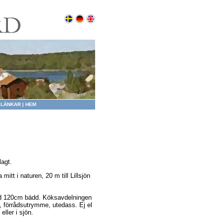
|
LÄNKAR
|
HEM
lagt.
mitt i naturen, 20 m till Lillsjön
med 120cm bädd. Köksavdelningen
n, förrådsutrymme, utedass. Ej el
ller i sjön.