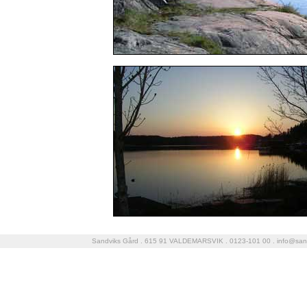
Sandviks Gård . 615 91 VALDEMARSVIK . 0123-101 00 .
info@san