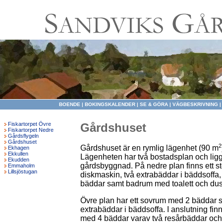
BOENDE
|
BOKINGSKALENDER
|
SE & GÖRA
|
VÄGBESKRIVNING
Fiskartorpet Övre
Gårdshuset
Fiskartorpet Nedre
Gårdsflygeln
Gårdshuset
2
Gårdshuset är en rymlig lägenhet (90 m
Ekhagen
Ekkullen
Lägenheten har två bostadsplan och ligge
Ekudden
gårdsbyggnad. På nedre plan finns ett st
Emmaholm
Lillsjöstugan
diskmaskin, två extrabäddar i bäddsoffa
bäddar samt badrum med toalett och du
Övre plan har ett sovrum med 2 bäddar
extrabäddar i bäddsoffa. I anslutning fin
med 4 bäddar varav två resårbäddar oc