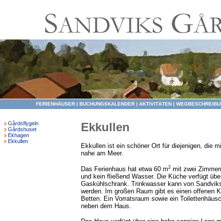
FERIENHÄUSER
|
BUCHUNGSKALENDER
|
AKTIVITÄTEN
|
WEGBESCHREIBU
Gårdsflygeln
Ekkullen
Gårdshuset
Ekhagen
Ekkullen
Ekkullen ist ein schöner Ort für diejenigen, die m
nahe am Meer.
2
Das Ferienhaus hat etwa 60 m
mit zwei Zimmern
und kein fließend Wasser. Die Küche verfügt übe
Gaskühlschrank. Trinkwasser kann von Sandviks 
werden. Im großen Raum gibt es einen offenen 
Betten. Ein Vorratsraum sowie ein Toilettenhäus
neben dem Haus.