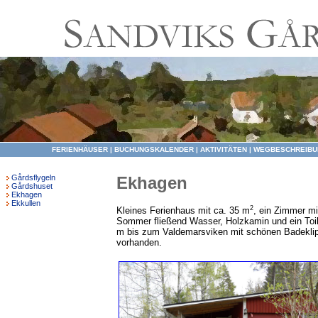
FERIENHÄUSER
|
BUCHUNGSKALENDER
|
AKTIVITÄTEN
|
WEGBESCHREIBU
Gårdsflygeln
Ekhagen
Gårdshuset
Ekhagen
Ekkullen
2
Kleines Ferienhaus mit ca. 35 m
, ein Zimmer mi
Sommer fließend Wasser, Holzkamin und ein Toi
m bis zum Valdemarsviken mit schönen Badeklipp
vorhanden.