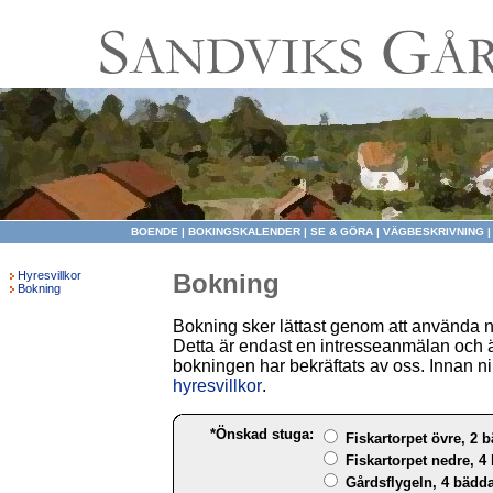
BOENDE
|
BOKINGSKALENDER
|
SE & GÖRA
|
VÄGBESKRIVNING
Hyresvillkor
Bokning
Bokning
Bokning sker lättast genom att använda 
Detta är endast en intresseanmälan och ä
bokningen har bekräftats av oss. Innan ni 
hyresvillkor
.
*Önskad stuga:
Fiskartorpet övre, 2 b
Fiskartorpet nedre, 4 
Gårdsflygeln, 4 bädda