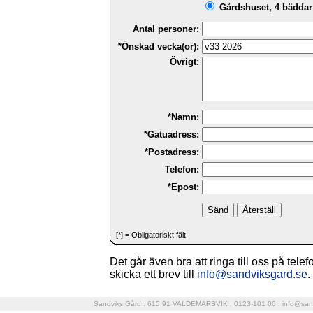
Gårdshuset, 4 bäddar 
Antal personer:
*Önskad vecka(or):
Övrigt:
*Namn:
*Gatuadress:
*Postadress:
Telefon:
*Epost:
[*] = Obligatoriskt fält
Det går även bra att ringa till oss på tele
skicka ett brev till
info@sandviksgard.se
.
Sandviks Gård . 615 91 VALDEMARSVIK . 0123-101 00 .
info@san