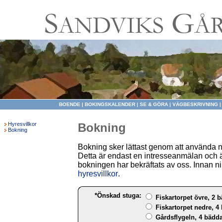
BOENDE
|
BOKINGSKALENDER
|
SE & GÖRA
|
VÄGBESKRIVNING
Hyresvillkor
Bokning
Bokning
Bokning sker lättast genom att använda 
Detta är endast en intresseanmälan och ä
bokningen har bekräftats av oss. Innan ni 
hyresvillkor
.
*Önskad stuga:
Fiskartorpet övre, 2 b
Fiskartorpet nedre, 4 
Gårdsflygeln, 4 bädda