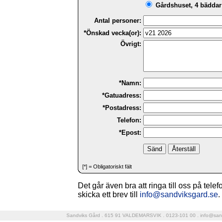
Gårdshuset, 4 bäddar 
Antal personer:
*Önskad vecka(or):
Övrigt:
*Namn:
*Gatuadress:
*Postadress:
Telefon:
*Epost:
[*] = Obligatoriskt fält
Det går även bra att ringa till oss på tele
skicka ett brev till
info@sandviksgard.se
.
Sandviks Gård . 615 91 VALDEMARSVIK . 0123-101 00 .
info@san