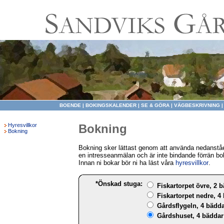
BOENDE
|
BOKINGSKALENDER
|
SE & GÖRA
|
VÄGBESKRIVNING
Hyresvillkor
Bokning
Bokning
Bokning sker lättast genom att använda nedanståe
en intresseanmälan och är inte bindande förrän bo
Innan ni bokar bör ni ha läst våra
hyresvillkor
.
*Önskad stuga:
Fiskartorpet övre, 2 b
Fiskartorpet nedre, 4 
Gårdsflygeln, 4 bädda
Gårdshuset, 4 bäddar 