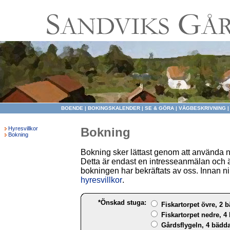
BOENDE
|
BOKINGSKALENDER
|
SE & GÖRA
|
VÄGBESKRIVNING
Hyresvillkor
Bokning
Bokning
Bokning sker lättast genom att använda 
Detta är endast en intresseanmälan och ä
bokningen har bekräftats av oss. Innan ni 
hyresvillkor
.
*Önskad stuga:
Fiskartorpet övre, 2 b
Fiskartorpet nedre, 4 
Gårdsflygeln, 4 bädda