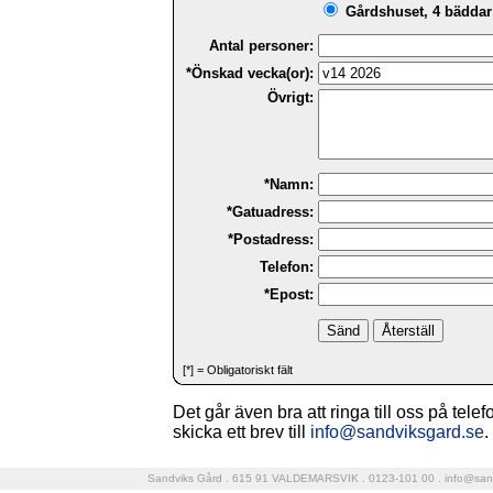
Gårdshuset, 4 bäddar 
Antal personer:
*Önskad vecka(or):
Övrigt:
*Namn:
*Gatuadress:
*Postadress:
Telefon:
*Epost:
[*] = Obligatoriskt fält
Det går även bra att ringa till oss på tele
skicka ett brev till
info@sandviksgard.se
.
Sandviks Gård . 615 91 VALDEMARSVIK . 0123-101 00 .
info@san