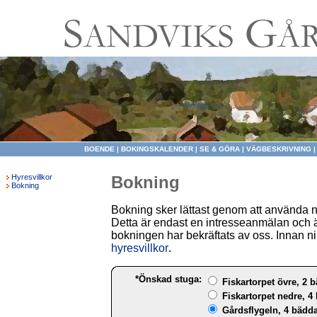
BOENDE
|
BOKINGSKALENDER
|
SE & GÖRA
|
VÄGBESKRIVNING
Hyresvillkor
Bokning
Bokning
Bokning sker lättast genom att använda 
Detta är endast en intresseanmälan och ä
bokningen har bekräftats av oss. Innan ni 
hyresvillkor
.
*Önskad stuga:
Fiskartorpet övre, 2 b
Fiskartorpet nedre, 4 
Gårdsflygeln, 4 bädda