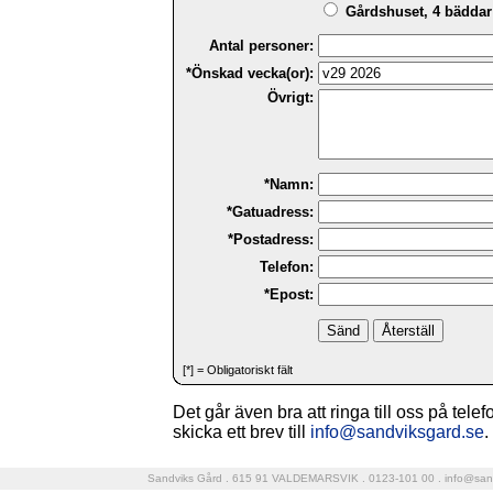
Gårdshuset, 4 bäddar 
Antal personer:
*Önskad vecka(or):
Övrigt:
*Namn:
*Gatuadress:
*Postadress:
Telefon:
*Epost:
[*] = Obligatoriskt fält
Det går även bra att ringa till oss på tele
skicka ett brev till
info@sandviksgard.se
.
Sandviks Gård . 615 91 VALDEMARSVIK . 0123-101 00 .
info@san