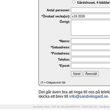
Gårdshuset, 4 bäddar 
Antal personer:
*Önskad vecka(or):
Övrigt:
*Namn:
*Gatuadress:
*Postadress:
Telefon:
*Epost:
[*] = Obligatoriskt fält
Det går även bra att ringa till oss på tele
skicka ett brev till
info@sandviksgard.se
.
Sandviks Gård . 615 91 VALDEMARSVIK . 0123-101 00 .
info@san