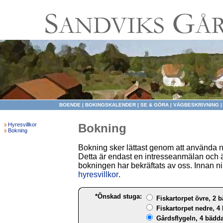
BOENDE
|
BOKINGSKALENDER
|
SE & GÖRA
|
VÄGBESKRIVNING
Hyresvillkor
Bokning
Bokning
Bokning sker lättast genom att använda 
Detta är endast en intresseanmälan och ä
bokningen har bekräftats av oss. Innan ni 
hyresvillkor
.
*Önskad stuga:
Fiskartorpet övre, 2 b
Fiskartorpet nedre, 4 
Gårdsflygeln, 4 bädda