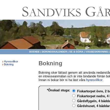
BOENDE
|
BOKINGSKALENDER
|
SE & GÖRA
|
VÄGBESKRIVNING
Hyresvillkor
Bokning
Bokning
Bokning sker lättast genom att använda nedanståe
en intresseanmälan och är inte bindande förrän bo
Innan ni bokar bör ni ha läst våra
hyresvillkor
.
*Önskad stuga:
Fiskartorpet övre, 2 b
Fiskartorpet nedre, 4 
Gårdsflygeln, 4 bädda
Gårdshuset, 4 bäddar 