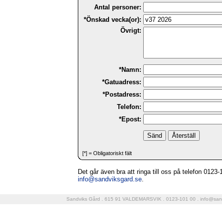
Antal personer:
*Önskad vecka(or):
Övrigt:
*Namn:
*Gatuadress:
*Postadress:
Telefon:
*Epost:
[*] = Obligatoriskt fält
Det går även bra att ringa till oss på telefon 0123-10
info@sandviksgard.se
.
Sandviks Gård . 615 91 VALDEMARSVIK . 0123-101 00 .
info@san