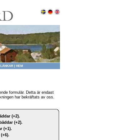
|
LÄNKAR
|
HEM
nde formulär. Detta är endast
kningen har bekräftats av oss.
äddar (+2).
bäddar (+2).
r (+1).
(+6).