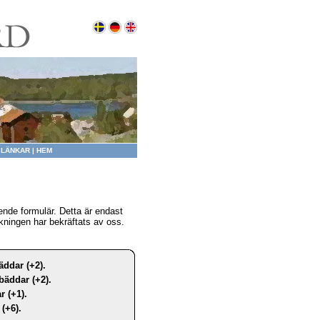
|
LÄNKAR
|
HEM
nde formulär. Detta är endast
kningen har bekräftats av oss.
äddar (+2).
bäddar (+2).
r (+1).
(+6).