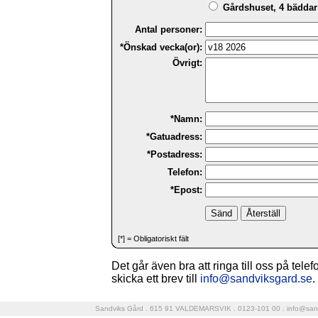
Gårdshuset, 4 bäddar 
Antal personer:
*Önskad vecka(or):
Övrigt:
*Namn:
*Gatuadress:
*Postadress:
Telefon:
*Epost:
[*] = Obligatoriskt fält
Det går även bra att ringa till oss på tele
skicka ett brev till
info@sandviksgard.se
.
Sandviks Gård . 615 91 VALDEMARSVIK . 0123-101 00 .
info@san