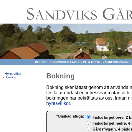
BOENDE
|
BOKINGSKALENDER
|
SE & GÖRA
|
VÄGBESKRIVNING
Hyresvillkor
Bokning
Bokning
Bokning sker lättast genom att använda 
Detta är endast en intresseanmälan och ä
bokningen har bekräftats av oss. Innan ni 
hyresvillkor
.
*Önskad stuga:
Fiskartorpet övre, 2 b
Fiskartorpet nedre, 4 
Gårdsflygeln, 4 bädda