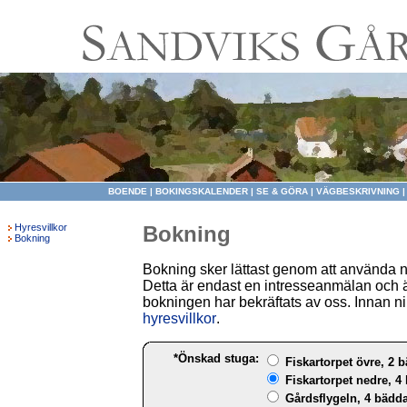
BOENDE
|
BOKINGSKALENDER
|
SE & GÖRA
|
VÄGBESKRIVNING
Hyresvillkor
Bokning
Bokning
Bokning sker lättast genom att använda 
Detta är endast en intresseanmälan och ä
bokningen har bekräftats av oss. Innan ni 
hyresvillkor
.
*Önskad stuga:
Fiskartorpet övre, 2 b
Fiskartorpet nedre, 4 
Gårdsflygeln, 4 bädda