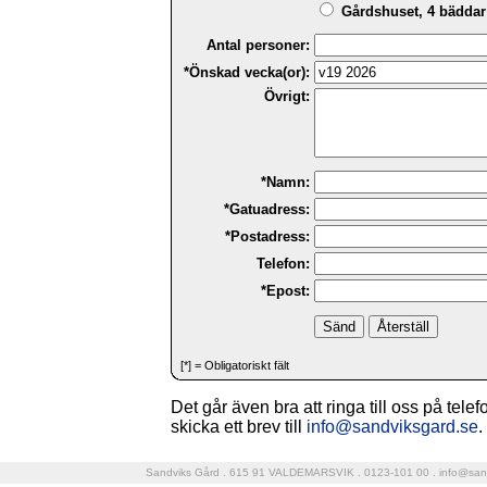
Gårdshuset, 4 bäddar 
Antal personer:
*Önskad vecka(or):
Övrigt:
*Namn:
*Gatuadress:
*Postadress:
Telefon:
*Epost:
[*] = Obligatoriskt fält
Det går även bra att ringa till oss på tele
skicka ett brev till
info@sandviksgard.se
.
Sandviks Gård . 615 91 VALDEMARSVIK . 0123-101 00 .
info@san